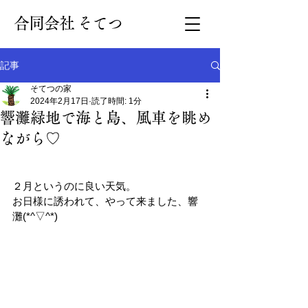
​合同会社 そてつ
記事
そてつの家
2024年2月17日
読了時間: 1分
響灘緑地で海と島、風車を眺め
ながら♡
２月というのに良い天気。
お日様に誘われて、やって来ました、響
灘(*^▽^*)