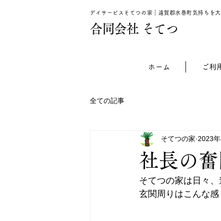
デイサービスそてつの家｜遠賀郡水巻町気持ちを大
​合同会社 そてつ
ホーム
ご利
全ての記事
そてつの家
2023
社長の奮
そてつの家は日々、
玄関周りはこんな感