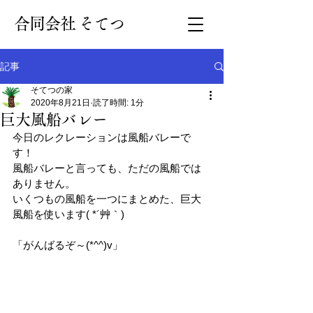
​合同会社 そてつ
記事
そてつの家
2020年8月21日
読了時間: 1分
巨大風船バレー
今日のレクレーションは風船バレーで
す！
風船バレーと言っても、ただの風船では
ありません。
いくつもの風船を一つにまとめた、巨大
風船を使います( *´艸｀)
「がんばるぞ～(*^^)v」