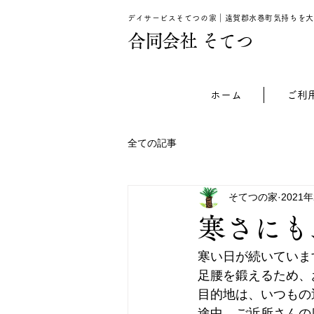
デイサービスそてつの家｜遠賀郡水巻町気持ちを大
​合同会社 そてつ
ホーム
ご利
全ての記事
そてつの家
2021
寒さにも
寒い日が続いていま
足腰を鍛えるため、
目的地は、いつもの
途中、ご近所さんの