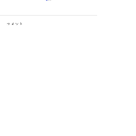
コメント
最近の流行
2026年♡春♡
コメントを追加…
お問い合わせ
ご不明な点や気にある点がございましたら
​お気軽にご連絡ください。